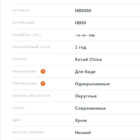
HB5050
АРТИКУЛ:
HB50
КОЛЛЕКЦИЯ:
–x–x– см.
РАЗМЕРЫ (СМ.):
1 год
ГАРАНТИЙНЫЙ СРОК:
Китай China
СТРАНА:
Для биде
НАЗНАЧЕНИЕ:
Однорычажные
УПРАВЛЕНИЕ:
Округлые
ФОРМА СМЕСИТЕЛЯ:
Современные
СТИЛЬ:
Хром
ЦВЕТ:
Низкий
ВЫСОТА ИЗЛИВА: