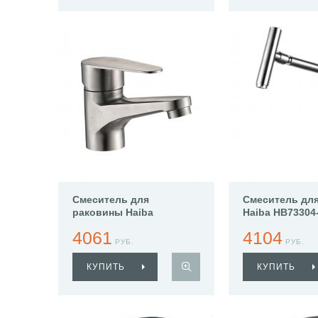
Смеситель для
Смеситель для
раковины Haiba
Haiba HB73304
HB10801-2
4061
4104
РУБ.
РУБ.
КУПИТЬ
КУПИТЬ