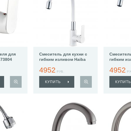
еля для
Смеситель для кухни с
Смеситель
B73804
гибким изливом Haiba
гибким из
HB70113-8
HB70113-7
4952
4952
РУБ.
РУ
КУПИТЬ
КУПИТЬ