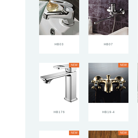
HB03
HB07
NEW
NEW
HB176
HB19-4
NEW
NEW