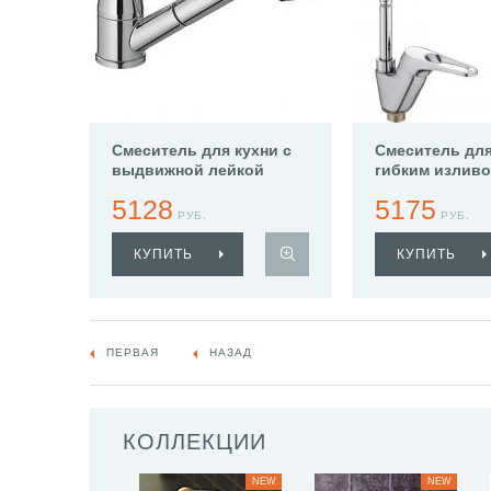
Смеситель для кухни с
Смеситель для
выдвижной лейкой
гибким изливо
Haiba HB6013
HB4313
5128
5175
РУБ.
РУБ.
КУПИТЬ
КУПИТЬ
ПЕРВАЯ
НАЗАД
КОЛЛЕКЦИИ
NEW
NEW