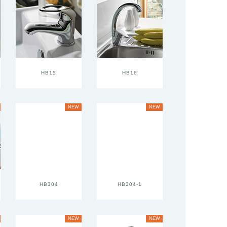
HB15
HB16
NEW
NEW
HB304
HB304-1
NEW
NEW