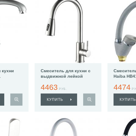
 кухни
Смеситель для кухни с
Смеситель
1
выдвижной лейкой
Haiba HB4
Haiba HB73304-2
4463
4474
РУБ.
РУ
КУПИТЬ
КУПИТЬ