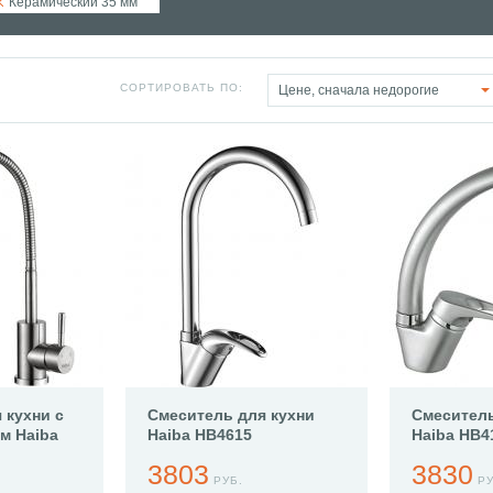
Керамический 35 мм
СОРТИРОВАТЬ ПО:
Цене, сначала недорогие
 кухни с
Смеситель для кухни
Смеситель
м Haiba
Haiba HB4615
Haiba HB4
3803
3830
РУБ.
РУ