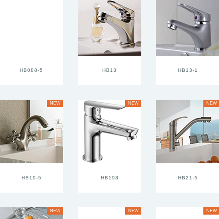
HB088-5
HB13
HB13-1
NEW
NEW
NEW
HB19-5
HB198
HB21-5
NEW
NEW
NEW