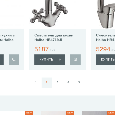
 кухни с
Смеситель для кухни
Смеситель
м Haiba
Haiba HB4719-5
Haiba HB4
5187
5294
РУБ.
РУ
КУПИТЬ
КУПИТЬ
1
2
3
4
5
NEW
NEW
NEW