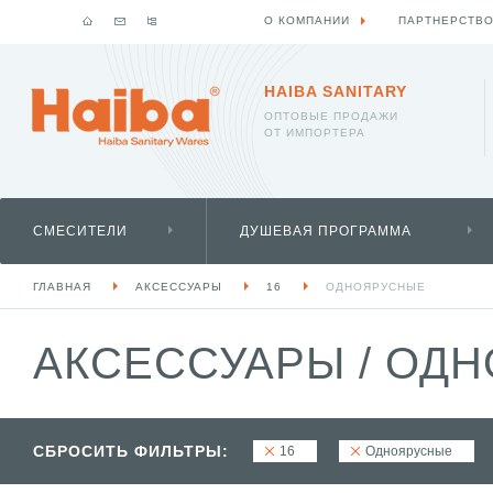
О КОМПАНИИ
ПАРТНЕРСТВ
HAIBA SANITARY
ОПТОВЫЕ ПРОДАЖИ
ОТ ИМПОРТЕРА
СМЕСИТЕЛИ
ДУШЕВАЯ ПРОГРАММА
ГЛАВНАЯ
АКСЕССУАРЫ
16
ОДНОЯРУСНЫЕ
АКСЕССУАРЫ
/
ОДН
СБРОСИТЬ ФИЛЬТРЫ:
16
Одноярусные