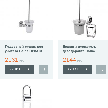
Подвесной ершик для
Ершик и держатель
унитаза Haiba HB8310
дезодоранта Haiba
HB1510-1
2131
2144
РУБ.
РУБ.
КУПИТЬ
КУПИТЬ