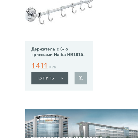
Держатель с 6-ю
крючками Haiba HB1915-
6
1411
РУБ.
КУПИТЬ