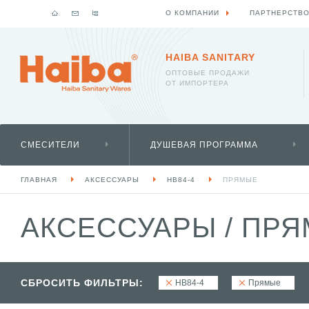
О КОМПАНИИ
ПАРТНЕРСТВ
HAIBA SANITARY
ОПТОВЫЕ ПРОДАЖИ
ОТ ИМПОРТЕРА
СМЕСИТЕЛИ
ДУШЕВАЯ ПРОГРАММА
ГЛАВНАЯ
АКСЕССУАРЫ
HB84-4
ПРЯМЫЕ
АКСЕССУАРЫ
/
ПРЯ
СБРОСИТЬ ФИЛЬТРЫ:
HB84-4
Прямые