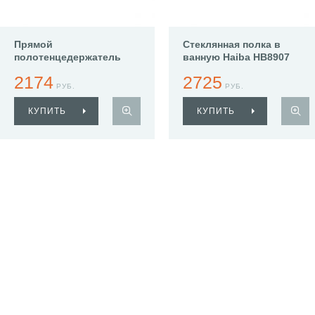
Прямой
Стеклянная полка в
полотенцедержатель
ванную Haiba HB8907
Haiba HB8909
2174
2725
РУБ.
РУБ.
КУПИТЬ
КУПИТЬ