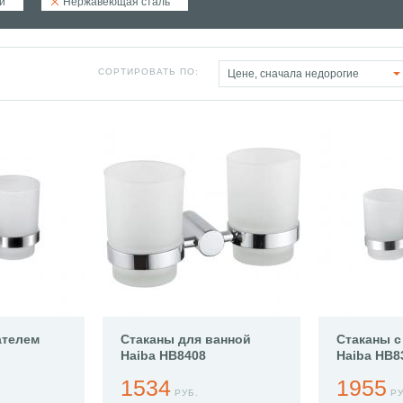
й
Нержавеющая сталь
СОРТИРОВАТЬ ПО:
Цене, сначала недорогие
ателем
Стаканы для ванной
Стаканы с
Haiba HB8408
Haiba HB8
1534
1955
РУБ.
РУ