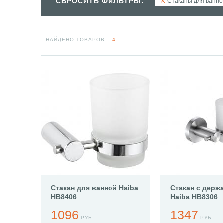
СБРОСИТЬ ФИЛЬТРЫ:
Стаканы для ванно
НАЙДЕНО ТОВАРОВ:
4
Стакан для ванной Haiba
Стакан с держ
HB8406
Haiba HB8306
1096
1347
РУБ.
РУБ.