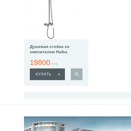
Душевая стойка со
смесителем Haiba
HB24804
19800
РУБ.
КУПИТЬ