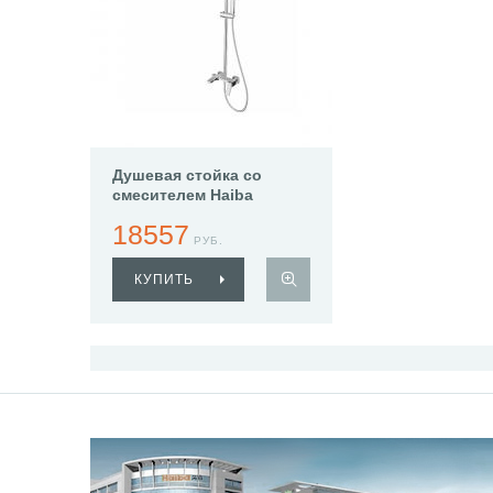
Душевая стойка со
смесителем Haiba
HB24818
18557
РУБ.
КУПИТЬ