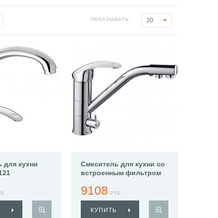
ПОКАЗЫВАТЬ:
20
 для кухни
Смеситель для кухни со
121
встроенным фильтром
(краном) под питьевую
9108
воду Haiba HB4321
Б.
РУБ.
КУПИТЬ