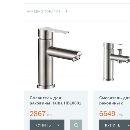
НАЙДЕНО ТОВАРОВ:
2
Смеситель для
Смеситель дл
раковины Haiba HB10801
раковины с
гигиенически
2867
6649
Haiba HB12801
РУБ.
РУБ.
КУПИТЬ
КУПИТЬ