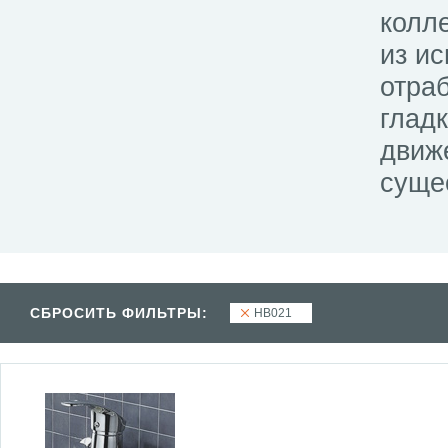
колл
из и
отра
гладк
движ
суще
СБРОСИТЬ ФИЛЬТРЫ:
HB021