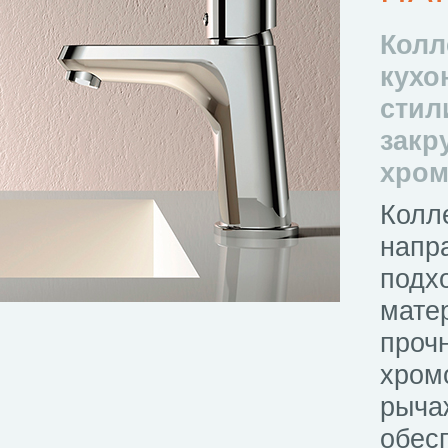
Колл
кухо
стил
закр
хром
Колл
напр
подх
мате
проч
хром
рыча
обес