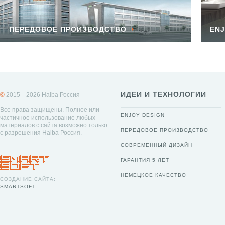
ПЕРЕДОВОЕ ПРОИЗВОДСТВО
ENJ
ИДЕИ И ТЕХНОЛОГИИ
©
2015—2026 Haiba Россия
Все права защищены. Полное или
ENJOY DESIGN
частичное использование любых
материалов с сайта возможно только
ПЕРЕДОВОЕ ПРОИЗВОДСТВО
с разрешения Haiba Россия.
СОВРЕМЕННЫЙ ДИЗАЙН
ГАРАНТИЯ 5 ЛЕТ
НЕМЕЦКОЕ КАЧЕСТВО
СОЗДАНИЕ САЙТА:
SMARTSOFT