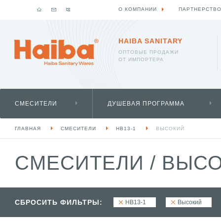
О КОМПАНИИ
ПАРТНЕРСТВ
HAIBA SANITARY
ОПТОВЫЕ ПРОДАЖИ
ОТ ИМПОРТЕРА
СМЕСИТЕЛИ
ДУШЕВАЯ ПРОГРАММА
ГЛАВНАЯ
СМЕСИТЕЛИ
HB13-1
ВЫСОКИЙ
СМЕСИТЕЛИ
/
ВЫСО
СБРОСИТЬ ФИЛЬТРЫ:
HB13-1
Высокий