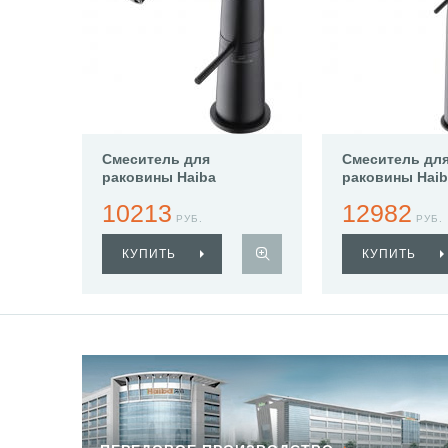
Смеситель для
Смеситель дл
раковины Haiba
раковины Haib
HB10813-7
HB11813-7
10213
12982
РУБ.
РУБ.
КУПИТЬ
КУПИТЬ