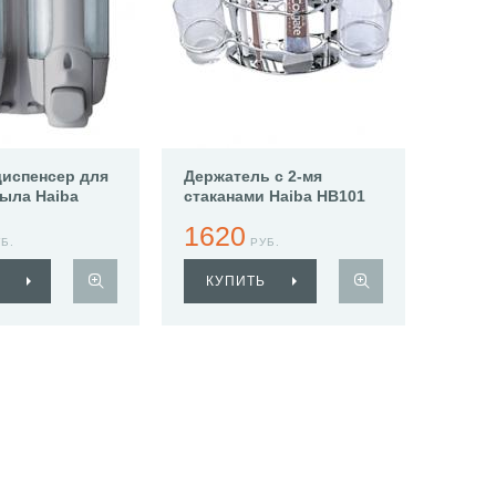
испенсер для
Держатель с 2-мя
ыла Haiba
стаканами Haiba HB101
1620
Б.
РУБ.
КУПИТЬ