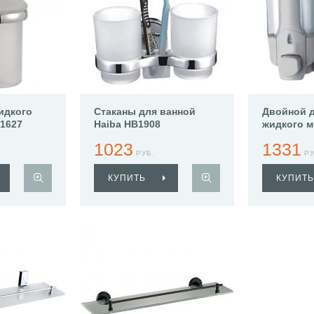
идкого
Стаканы для ванной
Двойной д
1627
Haiba HB1908
жидкого м
HB407-1
1023
1331
РУБ.
РУ
КУПИТЬ
КУПИТЬ