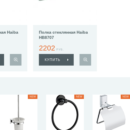
ная Haiba
Полка стеклянная Haiba
HB8707
2202
РУБ.
КУПИТЬ
NEW
NEW
NEW