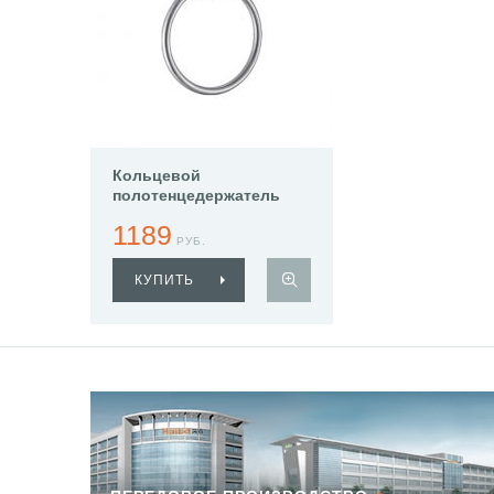
Кольцевой
полотенцедержатель
Haiba HB8304
1189
РУБ.
КУПИТЬ