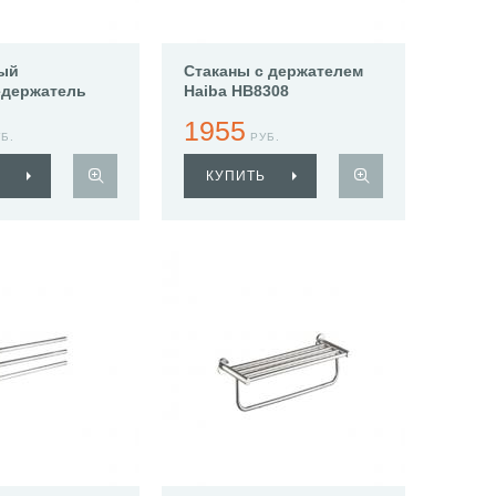
ый
Стаканы с держателем
едержатель
Haiba HB8308
312
1955
Б.
РУБ.
КУПИТЬ