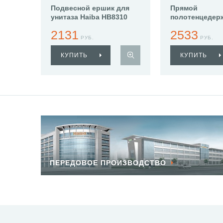
Подвесной ершик для
Прямой
унитаза Haiba HB8310
полотенцедер
Haiba HB8309
2131
2533
РУБ.
РУБ.
КУПИТЬ
КУПИТЬ
ПЕРЕДОВОЕ ПРОИЗВОДСТВО