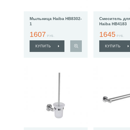
Мыльница Haiba HB8302-
Смеситель для
1
Haiba HB4183
1607
1645
РУБ.
РУБ.
КУПИТЬ
КУПИТЬ