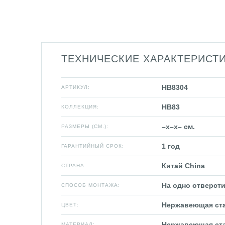
ТЕХНИЧЕСКИЕ ХАРАКТЕРИСТ
HB8304
АРТИКУЛ:
HB83
КОЛЛЕКЦИЯ:
–x–x– см.
РАЗМЕРЫ (СМ.):
1 год
ГАРАНТИЙНЫЙ СРОК:
Китай China
СТРАНА:
На одно отверсти
СПОСОБ МОНТАЖА:
Нержавеющая ст
ЦВЕТ:
Нержавеющая ст
МАТЕРИАЛ: