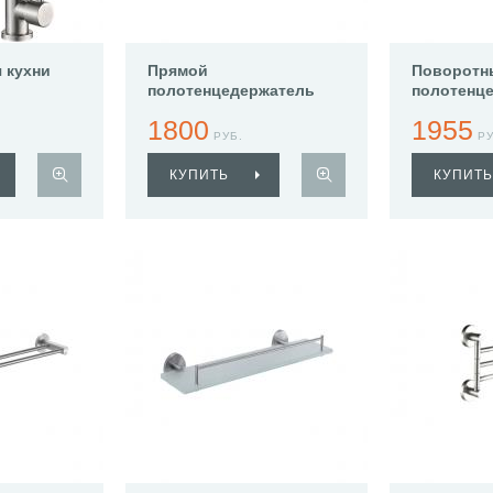
 кухни
Прямой
Поворотн
полотенцедержатель
полотенц
Haiba HB8301
Haiba HB8
1800
1955
РУБ.
РУ
КУПИТЬ
КУПИТЬ