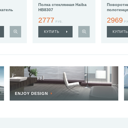
Полка стеклянная Haiba
Поворотн
жатель
HB8307
полотенц
Haiba HB8
2777
2969
РУБ.
РУ
КУПИТЬ
КУПИТЬ
ENJOY DESIGN