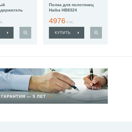
ый
Полка для полотенец
едержатель
Haiba HB8324
313
4976
Б.
РУБ.
КУПИТЬ
ГАРАНТИЯ — 5 ЛЕТ