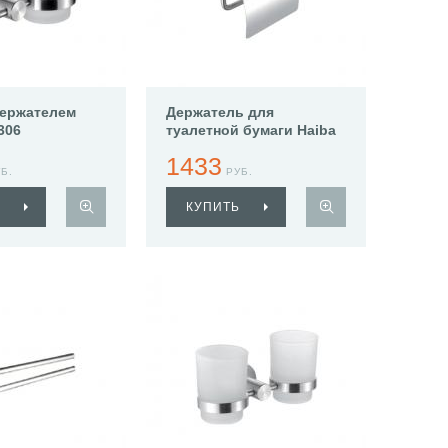
держателем
Держатель для
306
туалетной бумаги Haiba
HB8303
1433
Б.
РУБ.
КУПИТЬ