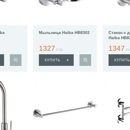
iba
Мыльница Haiba HB8302
Стакан с 
Haiba HB8
1327
1347
РУБ.
РУ
КУПИТЬ
КУПИТЬ