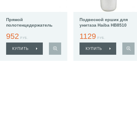
Прямой
Подвесной ершик для
полотенцедержатель
унитаза Haiba HB8510
Haiba HB8501
952
1129
РУБ.
РУБ.
КУПИТЬ
КУПИТЬ