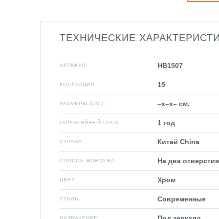
ТЕХНИЧЕСКИЕ ХАРАКТЕРИСТ
HB1507
АРТИКУЛ:
15
КОЛЛЕКЦИЯ:
–x–x– см.
РАЗМЕРЫ (СМ.):
1 год
ГАРАНТИЙНЫЙ СРОК:
Китай China
СТРАНА:
На два отверстия
СПОСОБ МОНТАЖА:
Хром
ЦВЕТ:
Современные
СТИЛЬ:
Под зеркало
НАЗНАЧЕНИЕ: