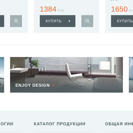
Haiba HB1
1384
1650
РУБ.
РУ
КУПИТЬ
КУПИТЬ
ENJOY DESIGN
ЛОГИИ
КАТАЛОГ ПРОДУКЦИИ
ОБЩАЯ ИН