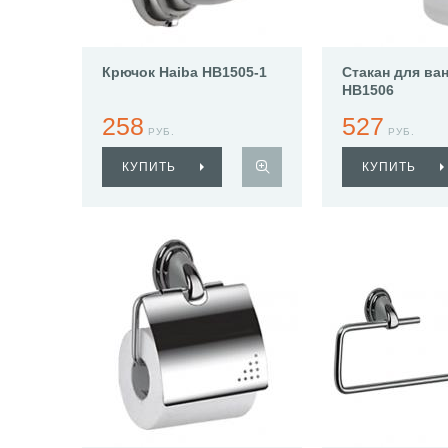
Крючок Haiba HB1505-1
Стакан для ва
HB1506
258
527
РУБ.
РУБ.
КУПИТЬ
КУПИТЬ