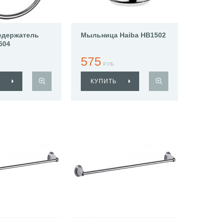
едержатель
Мыльница Haiba HB1502
504
575
РУБ.
КУПИТЬ