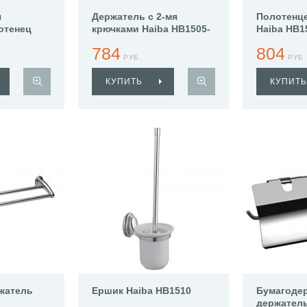
я
Держатель с 2-мя
Полотенц
отенец
крючками Haiba HB1505-
Haiba HB1
2
2
784
804
РУБ.
РУБ.
КУПИТЬ
КУПИТЬ
жатель
Ершик Haiba HB1510
Бумагоде
держатель