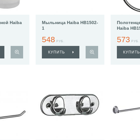
нной Haiba
Мыльница Haiba HB1502-
Полотенц
1
Haiba HB1
548
573
РУБ.
РУБ.
КУПИТЬ
КУПИТЬ