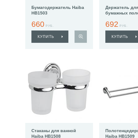
Бумагодержатель Haiba
Держатель дл
HB1503
бумажных пол
Haiba HB1503-
660
692
РУБ.
РУБ.
КУПИТЬ
КУПИТЬ
Стаканы для ванной
Полотенцедер
Haiba HB1508
Haiba HB1509