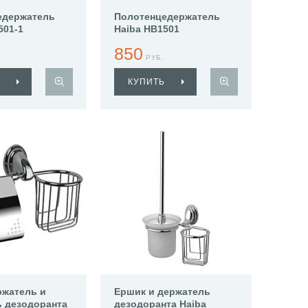
едержатель
Полотенцедержатель
501-1
Haiba HB1501
850
РУБ.
КУПИТЬ
ржатель и
Ершик и держатель
 дезодоранта
дезодоранта Haiba