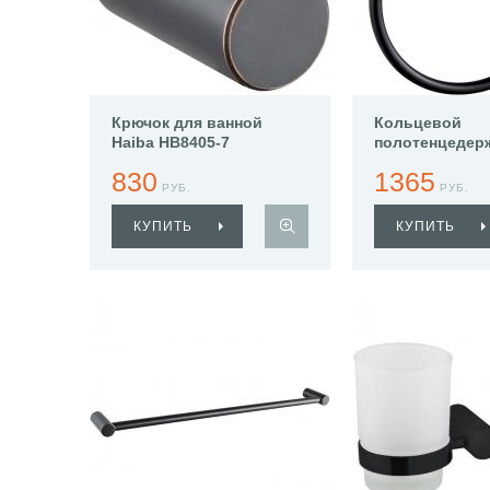
Крючок для ванной
Кольцевой
Haiba HB8405-7
полотенцедер
Haiba HB8404-
830
1365
РУБ.
РУБ.
КУПИТЬ
КУПИТЬ