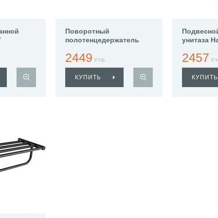
анной
Поворотный
Подвесно
7
полотенцедержатель
унитаза H
Haiba HB8412-7
2449
2457
РУБ.
РУ
КУПИТЬ
КУПИТЬ