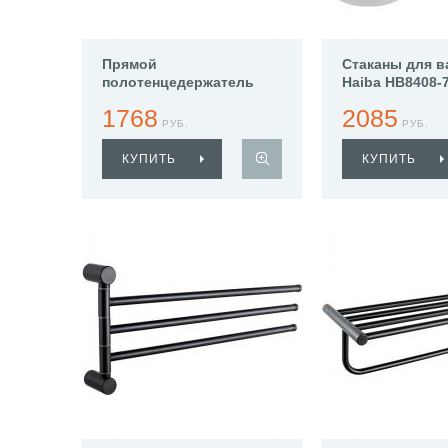
Прямой
Стаканы для в
полотенцедержатель
Haiba HB8408-
Haiba HB8401-7
1768
2085
РУБ.
РУБ.
КУПИТЬ
КУПИТЬ