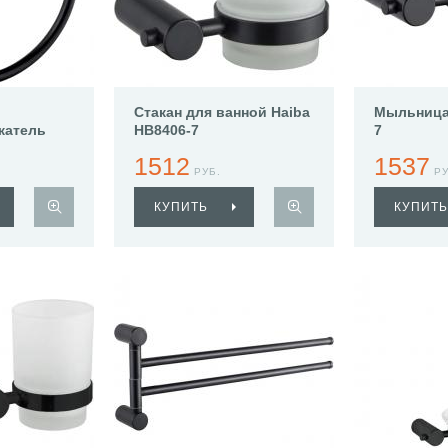
Стакан для ванной Haiba
Мыльница 
жатель
HB8406-7
7
7
1512
1537
РУБ.
РУ
КУПИТЬ
КУПИТЬ