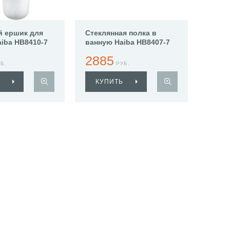
й ершик для
Стеклянная полка в
aiba HB8410-7
ванную Haiba HB8407-7
2885
Б.
РУБ.
КУПИТЬ