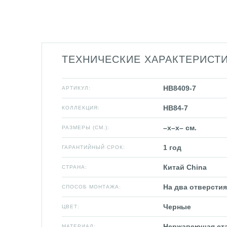
ТЕХНИЧЕСКИЕ ХАРАКТЕРИСТ
HB8409-7
АРТИКУЛ:
HB84-7
КОЛЛЕКЦИЯ:
–x–x– см.
РАЗМЕРЫ (СМ.):
1 год
ГАРАНТИЙНЫЙ СРОК:
Китай China
СТРАНА:
На два отверстия
СПОСОБ МОНТАЖА:
Черные
ЦВЕТ:
Нержавеющая ст
МАТЕРИАЛ: