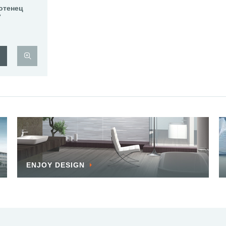
отенец
7
ENJOY DESIGN