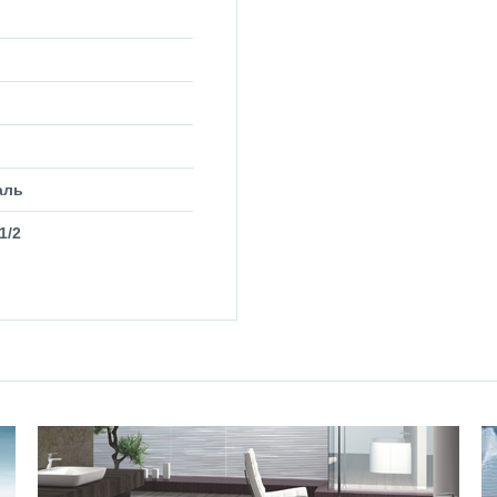
аль
1/2