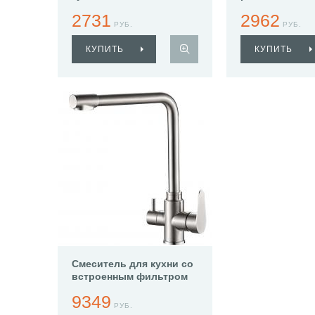
2731
2962
РУБ.
РУБ.
КУПИТЬ
КУПИТЬ
Смеситель для кухни со
встроенным фильтром
(краном) под питьевую
9349
воду Haiba HB76802
РУБ.