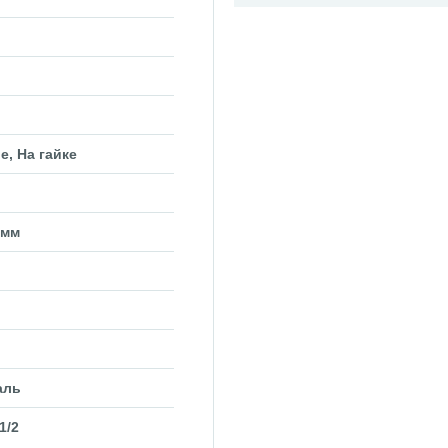
е, На гайке
 мм
аль
1/2