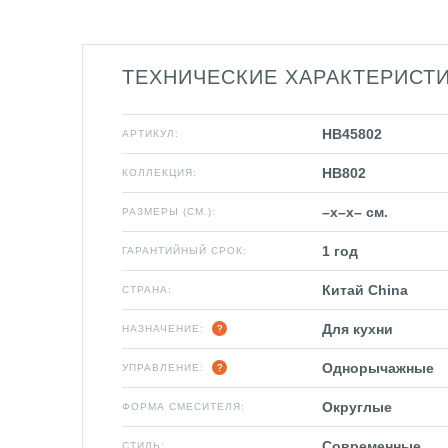
ТЕХНИЧЕСКИЕ ХАРАКТЕРИСТ
HB45802
АРТИКУЛ:
HB802
КОЛЛЕКЦИЯ:
–x–x– см.
РАЗМЕРЫ (СМ.):
1 год
ГАРАНТИЙНЫЙ СРОК:
Китай China
СТРАНА:
Для кухни
НАЗНАЧЕНИЕ:
Однорычажные
УПРАВЛЕНИЕ:
Округлые
ФОРМА СМЕСИТЕЛЯ:
Современные
СТИЛЬ: