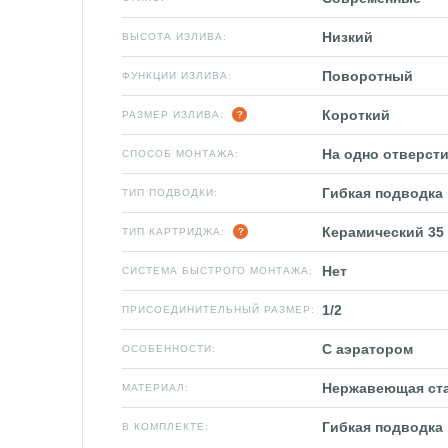
Низкий
ВЫСОТА ИЗЛИВА:
Поворотный
ФУНКЦИИ ИЗЛИВА:
Короткий
РАЗМЕР ИЗЛИВА:
На одно отверсти
СПОСОБ МОНТАЖА:
Гибкая подводка
ТИП ПОДВОДКИ:
Керамический 35
ТИП КАРТРИДЖА:
Нет
СИСТЕМА БЫСТРОГО МОНТАЖА:
1/2
ПРИСОЕДИНИТЕЛЬНЫЙ РАЗМЕР:
С аэратором
ОСОБЕННОСТИ:
Нержавеющая ст
МАТЕРИАЛ:
Гибкая подводка 
В КОМПЛЕКТЕ: