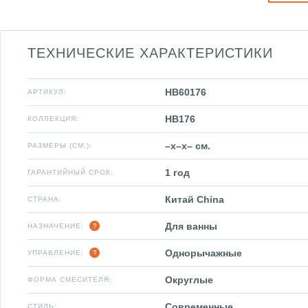
ТЕХНИЧЕСКИЕ ХАРАКТЕРИСТИКИ
HB60176
АРТИКУЛ:
HB176
КОЛЛЕКЦИЯ:
–x–x– см.
РАЗМЕРЫ (СМ.):
1 год
ГАРАНТИЙНЫЙ СРОК:
Китай China
СТРАНА:
Для ванны
НАЗНАЧЕНИЕ:
Однорычажные
УПРАВЛЕНИЕ:
Округлые
ФОРМА СМЕСИТЕЛЯ:
Современные
СТИЛЬ: