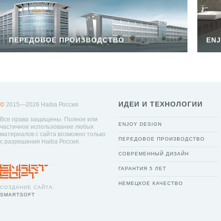
ПЕРЕДОВОЕ ПРОИЗВОДСТВО
ENJ
ИДЕИ И ТЕХНОЛОГИИ
©
2015—2026 Haiba Россия
Все права защищены. Полное или
ENJOY DESIGN
частичное использование любых
материалов с сайта возможно только
ПЕРЕДОВОЕ ПРОИЗВОДСТВО
с разрешения Haiba Россия.
СОВРЕМЕННЫЙ ДИЗАЙН
ГАРАНТИЯ 5 ЛЕТ
НЕМЕЦКОЕ КАЧЕСТВО
СОЗДАНИЕ САЙТА:
SMARTSOFT