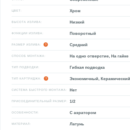
Хром
ЦВЕТ:
Низкий
ВЫСОТА ИЗЛИВА:
Поворотный
ФУНКЦИИ ИЗЛИВА:
Средний
РАЗМЕР ИЗЛИВА:
На одно отверстие, На гайке
СПОСОБ МОНТАЖА:
Гибкая подводка
ТИП ПОДВОДКИ:
Экономичный, Керамический
ТИП КАРТРИДЖА:
Нет
СИСТЕМА БЫСТРОГО МОНТАЖА:
1/2
ПРИСОЕДИНИТЕЛЬНЫЙ РАЗМЕР:
С аэратором
ОСОБЕННОСТИ:
Латунь
МАТЕРИАЛ: