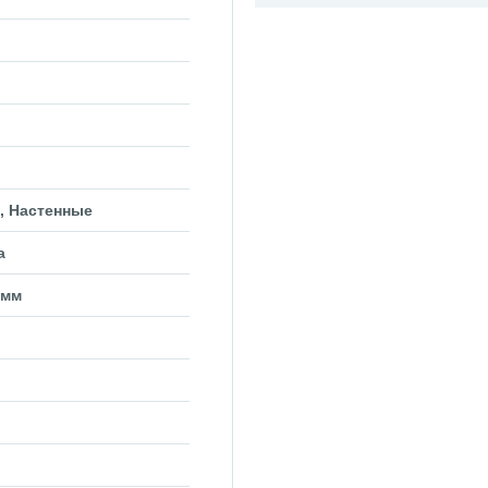
, Настенные
а
 мм