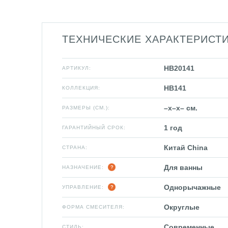
ТЕХНИЧЕСКИЕ ХАРАКТЕРИСТ
HB20141
АРТИКУЛ:
HB141
КОЛЛЕКЦИЯ:
–x–x– см.
РАЗМЕРЫ (СМ.):
1 год
ГАРАНТИЙНЫЙ СРОК:
Китай China
СТРАНА:
Для ванны
НАЗНАЧЕНИЕ:
Однорычажные
УПРАВЛЕНИЕ:
Округлые
ФОРМА СМЕСИТЕЛЯ:
Современные
СТИЛЬ: