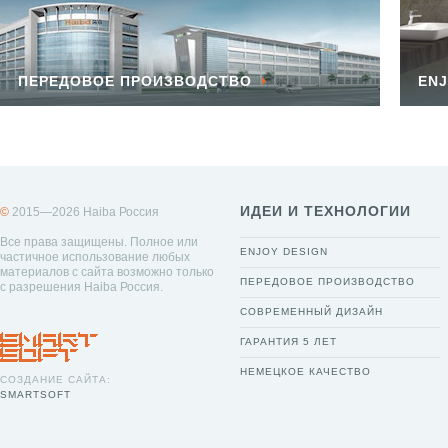
ПЕРЕДОВОЕ ПРОИЗВОДСТВО
ENJ
ИДЕИ И ТЕХНОЛОГИИ
©
2015—2026 Haiba Россия
Все права защищены. Полное или
ENJOY DESIGN
частичное использование любых
материалов с сайта возможно только
ПЕРЕДОВОЕ ПРОИЗВОДСТВО
с разрешения Haiba Россия.
СОВРЕМЕННЫЙ ДИЗАЙН
ГАРАНТИЯ 5 ЛЕТ
НЕМЕЦКОЕ КАЧЕСТВО
СОЗДАНИЕ САЙТА:
SMARTSOFT