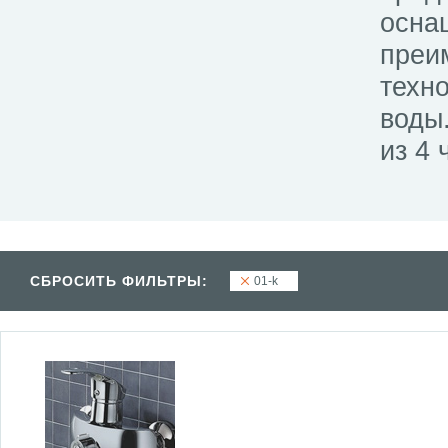
осна
преи
техн
воды
из 4 
СБРОСИТЬ ФИЛЬТРЫ:
01-k