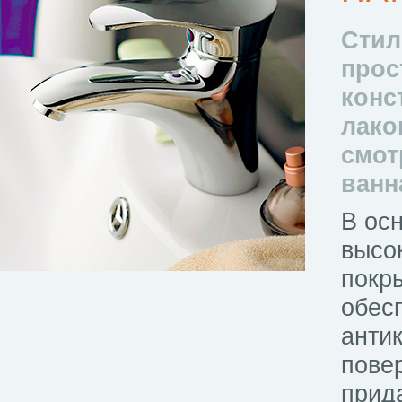
Стил
прос
конс
лако
смот
ванн
В ос
высо
покр
обес
антик
пове
прид