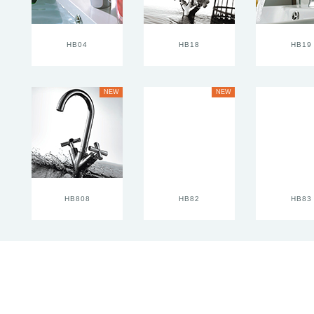
HB04
HB18
HB19
NEW
NEW
HB808
HB82
HB83