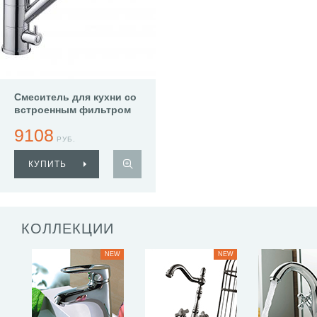
Смеситель для кухни со
встроенным фильтром
(краном) под питьевую
9108
воду Haiba HB4321
РУБ.
КУПИТЬ
КОЛЛЕКЦИИ
NEW
NEW