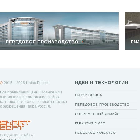
ПЕРЕДОВОЕ ПРОИЗВОДСТВО
ENJ
ИДЕИ И ТЕХНОЛОГИИ
©
2015—2026 Haiba Россия
Все права защищены. Полное или
ENJOY DESIGN
частичное использование любых
материалов с сайта возможно только
ПЕРЕДОВОЕ ПРОИЗВОДСТВО
с разрешения Haiba Россия.
СОВРЕМЕННЫЙ ДИЗАЙН
ГАРАНТИЯ 5 ЛЕТ
НЕМЕЦКОЕ КАЧЕСТВО
СОЗДАНИЕ САЙТА:
SMARTSOFT