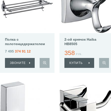
Полка с
2-ой крючок Haiba
полотенцедержателем
HB8505
Haiba HB807
7 495
374 91 12
358
РУБ.
ЗВОНИТЕ
КУПИТЬ