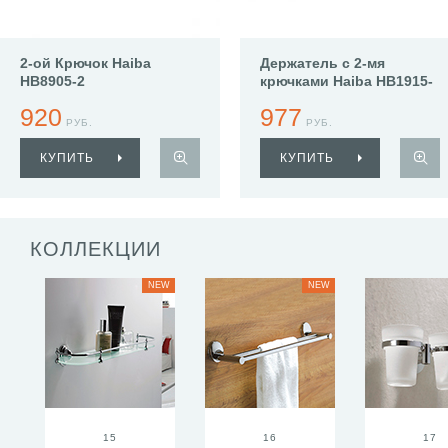
2-ой Крючок Haiba
Держатель с 2-мя
HB8905-2
крючками Haiba HB1915-
2
920
977
РУБ.
РУБ.
КУПИТЬ
КУПИТЬ
КОЛЛЕКЦИИ
NEW
NEW
15
16
17