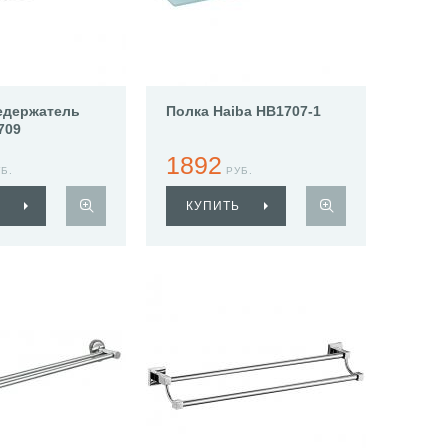
едержатель
Полка Haiba HB1707-1
709
1892
Б.
РУБ.
КУПИТЬ