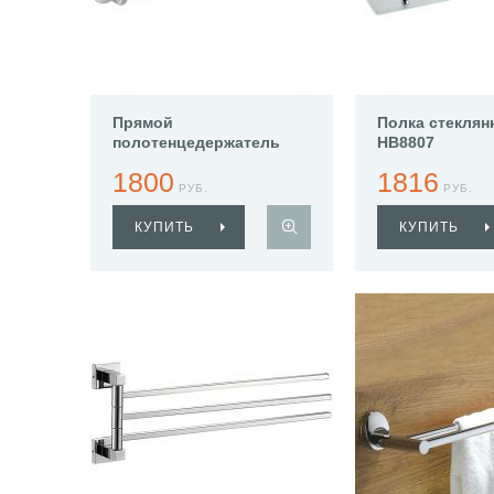
Прямой
Полка стеклян
полотенцедержатель
HB8807
Haiba HB8301
1800
1816
РУБ.
РУБ.
КУПИТЬ
КУПИТЬ