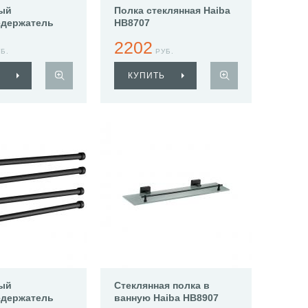
ый
Полка стеклянная Haiba
едержатель
HB8707
713
2202
Б.
РУБ.
КУПИТЬ
ый
Стеклянная полка в
едержатель
ванную Haiba HB8907