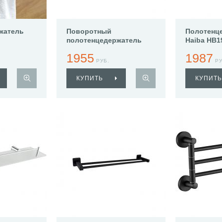
жатель
Поворотный
Полотенц
полотенцедержатель
Haiba HB1
Haiba HB8312
1955
1987
РУБ.
РУ
КУПИТЬ
КУПИТЬ