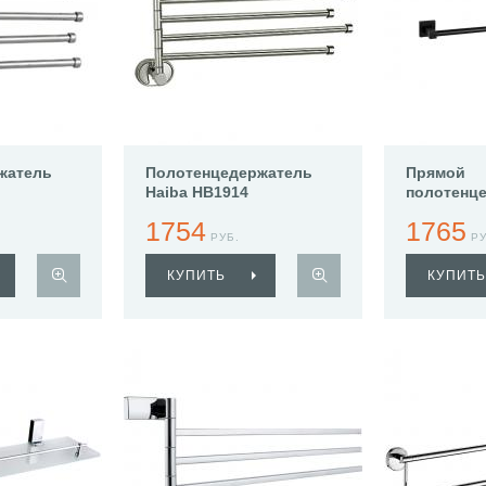
жатель
Полотенцедержатель
Прямой
Haiba HB1914
полотенц
Haiba HB8
1754
1765
РУБ.
РУ
КУПИТЬ
КУПИТЬ