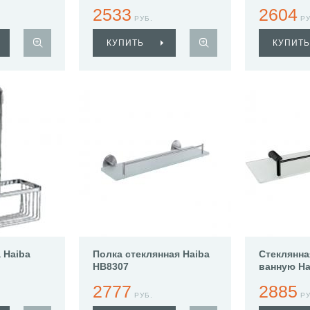
Haiba HB8309
Haiba HB8
2533
2604
РУБ.
РУ
КУПИТЬ
КУПИТЬ
 Haiba
Полка стеклянная Haiba
Стеклянна
HB8307
ванную Ha
2777
2885
РУБ.
РУ