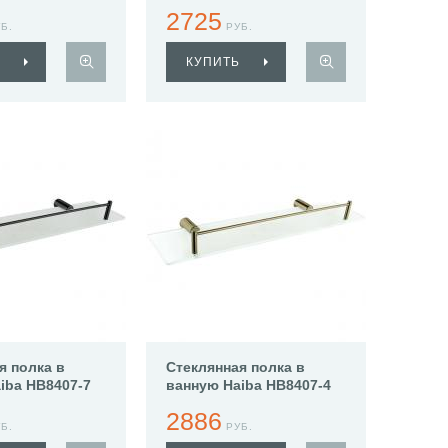
714
2725
Б.
РУБ.
КУПИТЬ
я полка в
Стеклянная полка в
iba HB8407-7
ванную Haiba HB8407-4
2886
Б.
РУБ.