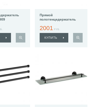
едержатель
Прямой
909
полотенцедержатель
Haiba HB8609
2001
Б.
РУБ.
КУПИТЬ