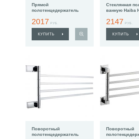
Прямой
Стеклянная по
полотенцедержатель
ванную Haiba 
Haiba HB8809
2017
2147
РУБ.
РУБ.
КУПИТЬ
КУПИТЬ
Поворотный
Поворотный
полотенцедержатель
полотенцедер