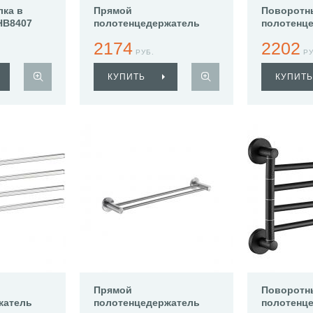
лка в
Прямой
Поворотн
HB8407
полотенцедержатель
полотенц
Haiba HB8909
Haiba HB8
2174
2202
РУБ.
РУ
КУПИТЬ
КУПИТЬ
Прямой
Поворотн
жатель
полотенцедержатель
полотенц