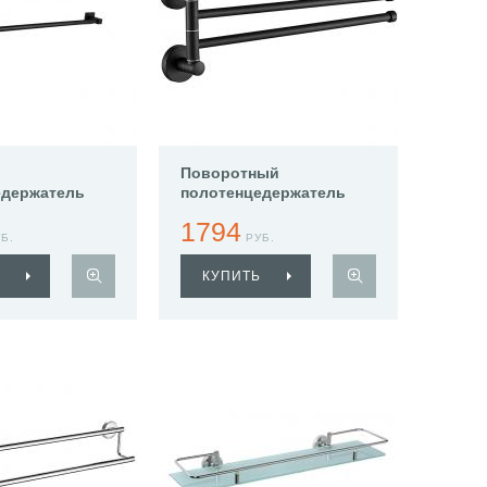
Поворотный
едержатель
полотенцедержатель
901
Haiba HB8712
1794
Б.
РУБ.
КУПИТЬ