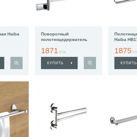
ная Haiba
Поворотный
Полотенц
полотенцедержатель
Haiba HB1
Haiba HB8813
1871
1875
РУБ.
РУ
КУПИТЬ
КУПИТЬ