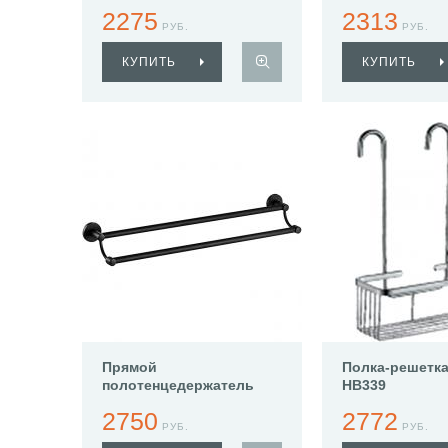
Haiba HB8814
Haiba HB8614
2275
2313
РУБ.
РУБ.
КУПИТЬ
КУПИТЬ
Прямой
Полка-решетка
полотенцедержатель
HB339
Haiba HB8709
2750
2772
РУБ.
РУБ.