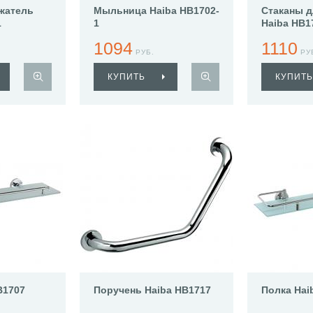
жатель
Мыльница Haiba HB1702-
Стаканы д
1
1
Haiba HB1
1094
1110
РУБ.
РУ
КУПИТЬ
КУПИТЬ
B1707
Поручень Haiba HB1717
Полка Hai