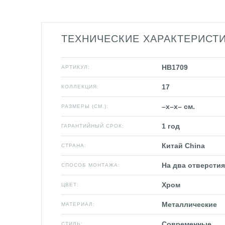
ТЕХНИЧЕСКИЕ ХАРАКТЕРИСТ
HB1709
АРТИКУЛ:
17
КОЛЛЕКЦИЯ:
–x–x– см.
РАЗМЕРЫ (СМ.):
1 год
ГАРАНТИЙНЫЙ СРОК:
Китай China
СТРАНА:
На два отверстия
СПОСОБ МОНТАЖА:
Хром
ЦВЕТ:
Металлические
МАТЕРИАЛ:
Современные
СТИЛЬ: