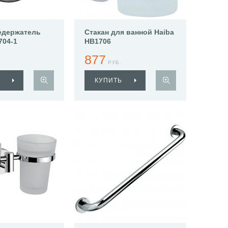
едержатель
Стакан для ванной Haiba
704-1
HB1706
877
РУБ.
КУПИТЬ