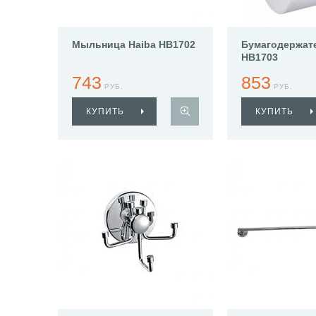
Мыльница Haiba HB1702
Бумагодержате
HB1703
743
853
РУБ.
РУБ.
КУПИТЬ
КУПИТЬ