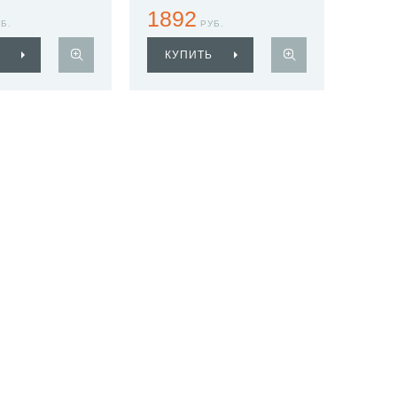
Haiba HB1703-1
1892
Б.
РУБ.
КУПИТЬ