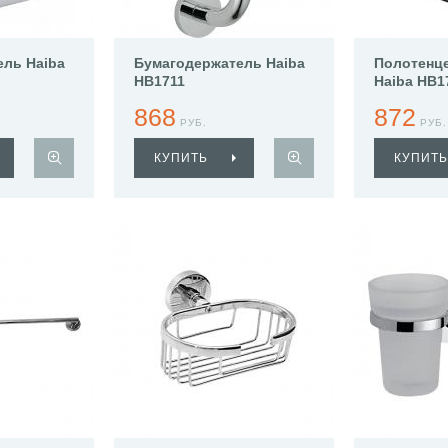
ль Haiba
Бумагодержатель Haiba
Полотенц
HB1711
Haiba HB1
868
872
РУБ.
РУБ.
КУПИТЬ
КУПИТЬ