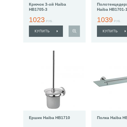
Крючок 3-ой Haiba
Полотенцедер
HB1705-3
Haiba HB1701-
1023
1039
РУБ.
РУБ.
КУПИТЬ
КУПИТЬ
Ершик Haiba HB1710
Полка Haiba H