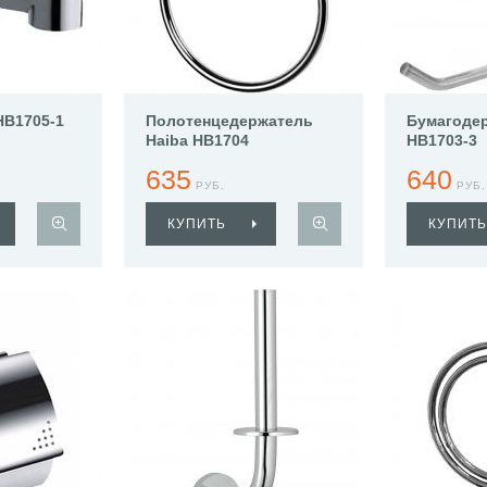
HB1705-1
Полотенцедержатель
Бумагодер
Haiba HB1704
HB1703-3
635
640
РУБ.
РУБ.
КУПИТЬ
КУПИТЬ