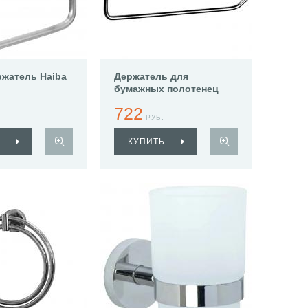
жатель Haiba
Держатель для
бумажных полотенец
Haiba HB1703-2
722
РУБ.
КУПИТЬ