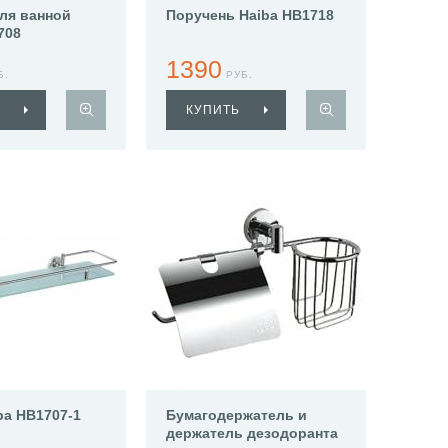
ля ванной
Поручень Haiba HB1718
708
1390
Б.
РУБ.
КУПИТЬ
ba HB1707-1
Бумагодержатель и
держатель дезодоранта