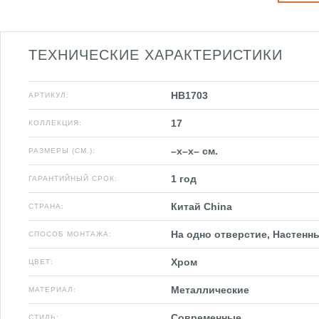
ТЕХНИЧЕСКИЕ ХАРАКТЕРИСТИКИ
HB1703
АРТИКУЛ:
17
КОЛЛЕКЦИЯ:
–x–x– см.
РАЗМЕРЫ (СМ.):
1 год
ГАРАНТИЙНЫЙ СРОК:
Китай China
СТРАНА:
На одно отверстие, Настенн
СПОСОБ МОНТАЖА:
Хром
ЦВЕТ:
Металлические
МАТЕРИАЛ:
Современные
СТИЛЬ: