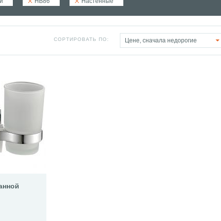
й
HB86
Настенные
СОРТИРОВАТЬ ПО:
Цене, сначала недорогие
анной