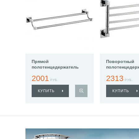
Прямой
Поворотный
полотенцедержатель
полотенцедер
Haiba HB8609
Haiba HB8614
2001
2313
РУБ.
РУБ.
КУПИТЬ
КУПИТЬ