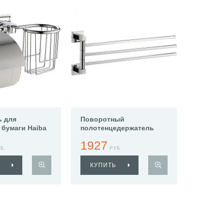
ь для
Поворотный
 бумаги Haiba
полотенцедержатель
Haiba HB8613
1927
Б.
РУБ.
КУПИТЬ