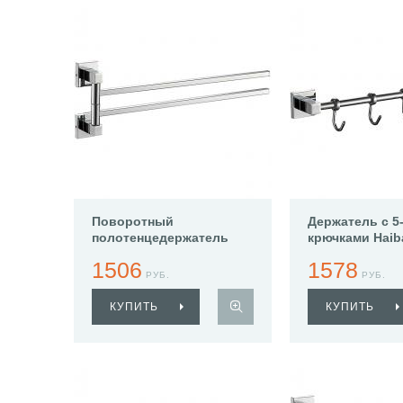
Поворотный
Держатель с 5
полотенцедержатель
крючками Haib
Haiba HB8612
5
1506
1578
РУБ.
РУБ.
КУПИТЬ
КУПИТЬ