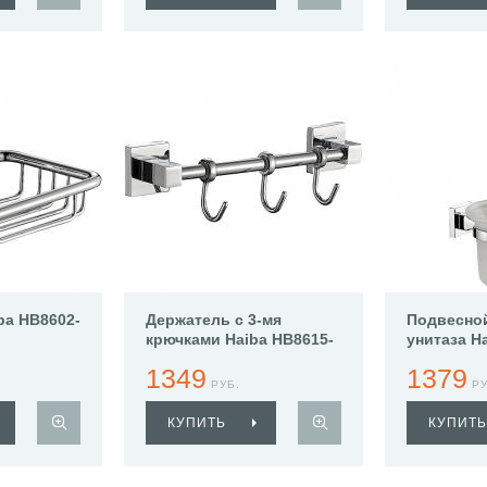
ba HB8602-
Держатель с 3-мя
Подвесно
крючками Haiba HB8615-
унитаза H
3
1349
1379
РУБ.
РУ
КУПИТЬ
КУПИТЬ