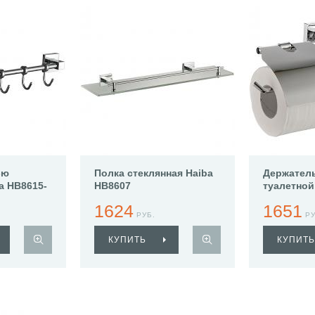
-ю
Полка стеклянная Haiba
Держател
a HB8615-
HB8607
туалетной
HB8603-1
1624
1651
РУБ.
РУ
КУПИТЬ
КУПИТЬ