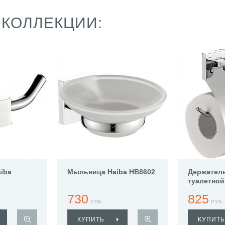
 КОЛЛЕКЦИИ:
aiba
Мыльница Haiba HB8602
Держател
туалетной
HB8603
730
825
РУБ.
РУБ.
КУПИТЬ
КУПИТЬ