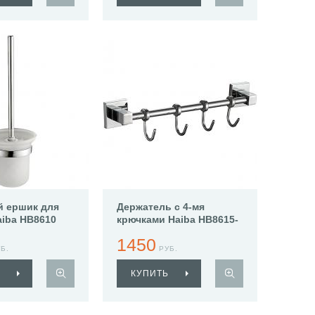
й ершик для
Держатель с 4-мя
aiba HB8610
крючками Haiba HB8615-
4
1450
Б.
РУБ.
КУПИТЬ