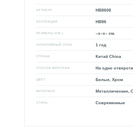
HB8608
АРТИКУЛ:
HB86
КОЛЛЕКЦИЯ:
–x–x– см.
РАЗМЕРЫ (СМ.):
1 год
ГАРАНТИЙНЫЙ СРОК:
Китай China
СТРАНА:
На одно отверсти
СПОСОБ МОНТАЖА:
Белые, Хром
ЦВЕТ:
Металлические, 
МАТЕРИАЛ:
Современные
СТИЛЬ: