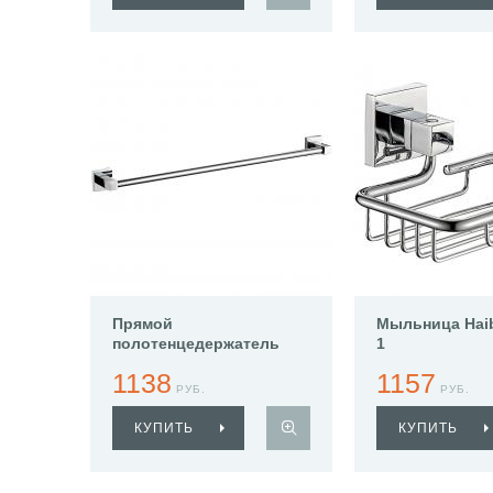
Прямой
Мыльница Hai
полотенцедержатель
1
Haiba HB8601
1138
1157
РУБ.
РУБ.
КУПИТЬ
КУПИТЬ