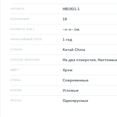
HB1921-1
АРТИКУЛ:
19
КОЛЛЕКЦИЯ:
–x–x– см.
РАЗМЕРЫ (СМ.):
1 год
ГАРАНТИЙНЫЙ СРОК:
Китай China
СТРАНА:
На два отверстия, Настенны
СПОСОБ МОНТАЖА:
Хром
ЦВЕТ:
Современные
СТИЛЬ:
Угловые
ФОРМА:
Одноярусные
ЯРУСЫ: