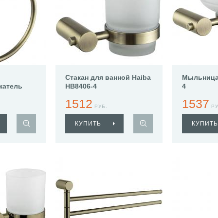
Стакан для ванной Haiba
Мыльница 
жатель
HB8406-4
4
4
1512
1537
РУБ.
РУ
КУПИТЬ
КУПИТЬ