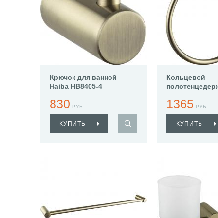
Крючок для ванной
Кольцевой
Haiba HB8405-4
полотенцедер
Haiba HB8404-
830
1365
РУБ.
РУБ.
КУПИТЬ
КУПИТЬ