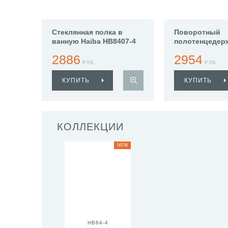
Стеклянная полка в
Поворотный
ванную Haiba HB8407-4
полотенцедер
Haiba HB8413-
2886
2954
РУБ.
РУБ.
КУПИТЬ
КУПИТЬ
КОЛЛЕКЦИИ
NEW
HB84-4