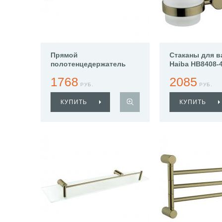
Прямой
Стаканы для в
полотенцедержатель
Haiba HB8408-
Haiba HB8401-4
1768
2085
РУБ.
РУБ.
КУПИТЬ
КУПИТЬ