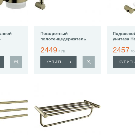
анной
Поворотный
Подвесно
4
полотенцедержатель
унитаза H
Haiba HB8412-4
2449
2457
РУБ.
РУ
КУПИТЬ
КУПИТЬ