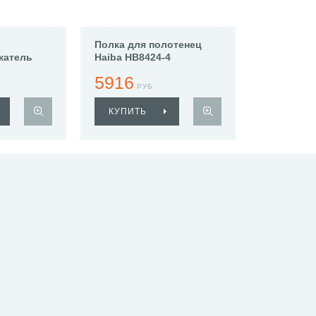
Полка для полотенец
жатель
Haiba HB8424-4
4
5916
РУБ.
КУПИТЬ