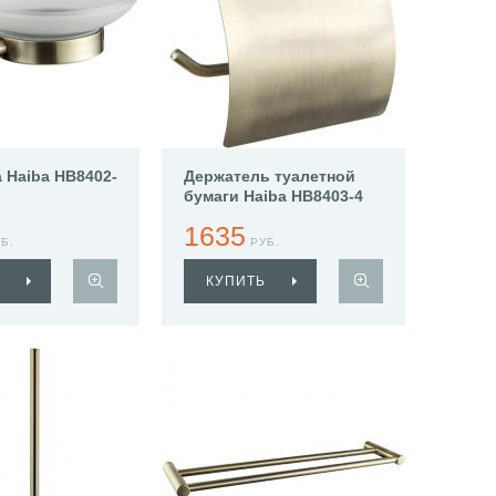
Haiba HB8402-
Держатель туалетной
бумаги Haiba HB8403-4
1635
Б.
РУБ.
КУПИТЬ