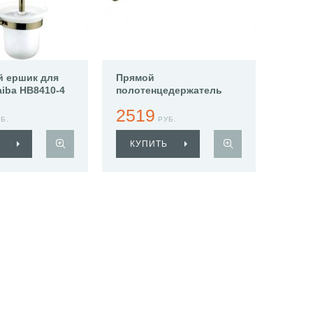
й ершик для
Прямой
aiba HB8410-4
полотенцедержатель
Haiba HB8409-4
2519
Б.
РУБ.
КУПИТЬ