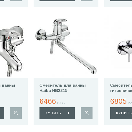
я ванны
Смеситель для ванны
Смеситель
Haiba HB2215
гигиениче
Haiba HB5
6466
6805
РУБ.
РУ
КУПИТЬ
КУПИТЬ