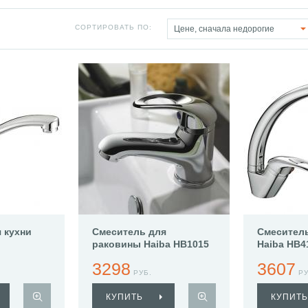
СОРТИРОВАТЬ ПО:
Цене, сначала недорогие
 кухни
Смеситель для
Смеситель
раковины Haiba HB1015
Haiba HB4
3298
3607
РУБ.
РУ
КУПИТЬ
КУПИТЬ