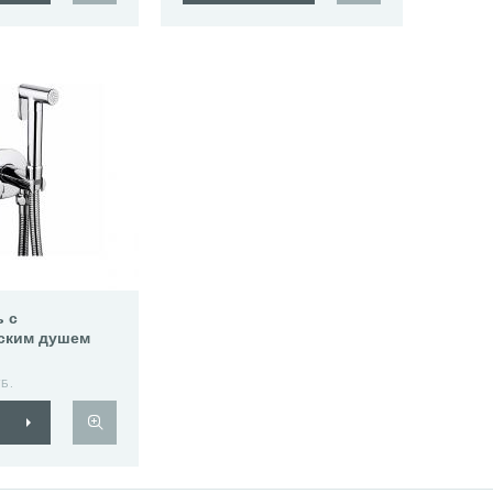
 с
ским душем
515
Б.