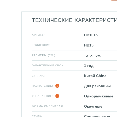
ТЕХНИЧЕСКИЕ ХАРАКТЕРИСТ
HB1015
АРТИКУЛ:
HB15
КОЛЛЕКЦИЯ:
–x–x– см.
РАЗМЕРЫ (СМ.):
1 год
ГАРАНТИЙНЫЙ СРОК:
Китай China
СТРАНА:
Для раковины
НАЗНАЧЕНИЕ:
Однорычажные
УПРАВЛЕНИЕ:
Округлые
ФОРМА СМЕСИТЕЛЯ:
Современные
СТИЛЬ: