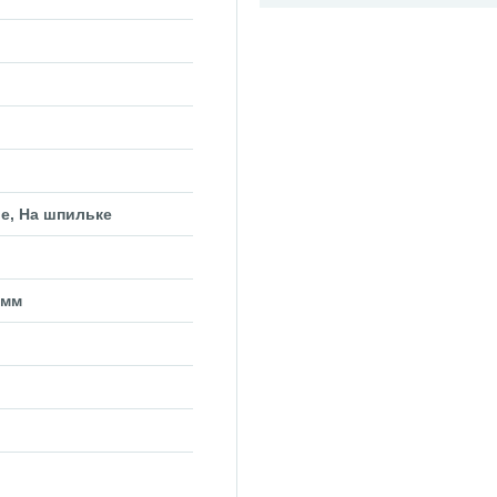
е, На шпильке
 мм