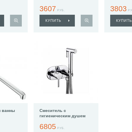
3607
3803
РУБ.
РУ
КУПИТЬ
КУПИТЬ
я ванны
Смеситель с
гигиеническим душем
Haiba HB5515
6805
РУБ.