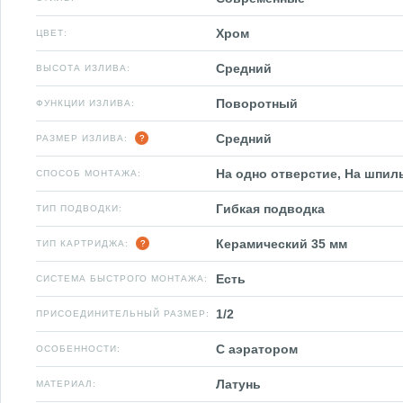
Хром
ЦВЕТ:
Средний
ВЫСОТА ИЗЛИВА:
Поворотный
ФУНКЦИИ ИЗЛИВА:
Средний
РАЗМЕР ИЗЛИВА:
На одно отверстие, На шпил
СПОСОБ МОНТАЖА:
Гибкая подводка
ТИП ПОДВОДКИ:
Керамический 35 мм
ТИП КАРТРИДЖА:
Есть
СИСТЕМА БЫСТРОГО МОНТАЖА:
1/2
ПРИСОЕДИНИТЕЛЬНЫЙ РАЗМЕР:
С аэратором
ОСОБЕННОСТИ:
Латунь
МАТЕРИАЛ: