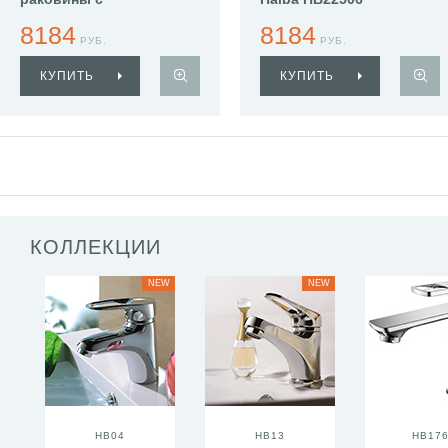
гигиеническим душем
8184
8184
Haiba HB12505
РУБ.
РУБ.
КУПИТЬ
КУПИТЬ
КОЛЛЕКЦИИ
NEW
NEW
HB04
HB13
HB17