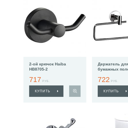
2-ой крючок Haiba
Держатель дл
HB8705-2
бумажных пол
Haiba HB1703-
717
722
РУБ.
РУБ.
КУПИТЬ
КУПИТЬ