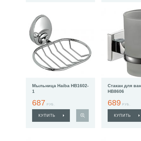
Мыльница Haiba HB1602-
Стакан для ва
1
HB8606
687
689
РУБ.
РУБ.
КУПИТЬ
КУПИТЬ