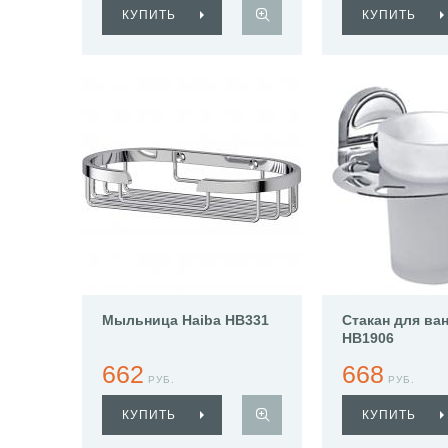
КУПИТЬ
КУПИТЬ
Мыльница Haiba HB331
Стакан для ва
HB1906
662
668
РУБ.
РУБ.
КУПИТЬ
КУПИТЬ