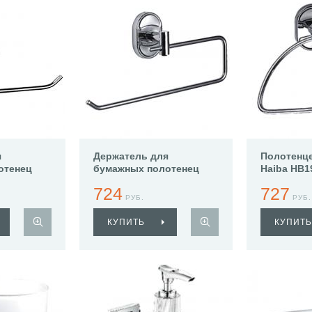
я
Держатель для
Полотенц
отенец
бумажных полотенец
Haiba HB1
2
Haiba HB1903-2
724
727
РУБ.
РУБ.
КУПИТЬ
КУПИТЬ