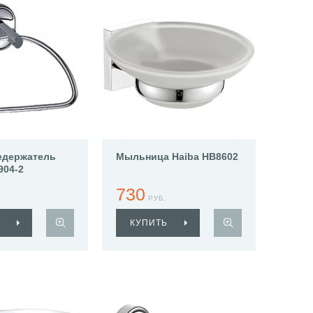
едержатель
Мыльница Haiba HB8602
904-2
730
РУБ.
КУПИТЬ