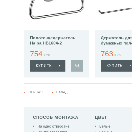
Полотенцедержатель
Держатель дл
Haiba HB1604-2
бумажных пол
Haiba HB1603-
754
763
РУБ.
РУБ.
КУПИТЬ
КУПИТЬ
ПЕРВАЯ
НАЗАД
СПОСОБ МОНТАЖА
ЦВЕТ
На одно отверстие
Белые