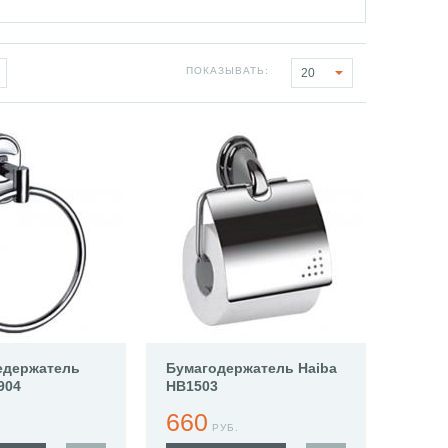
ПОКАЗЫВАТЬ:
20
едержатель
Бумагодержатель Haiba
904
HB1503
660
РУБ.