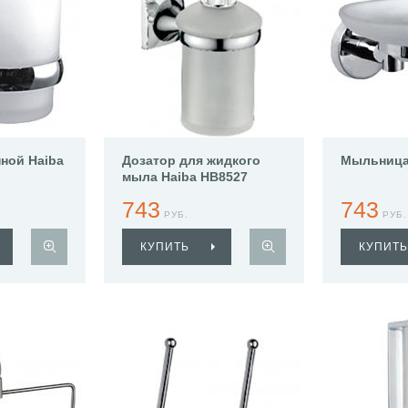
нной Haiba
Дозатор для жидкого
Мыльница
мыла Haiba HB8527
743
743
РУБ.
РУБ.
КУПИТЬ
КУПИТЬ