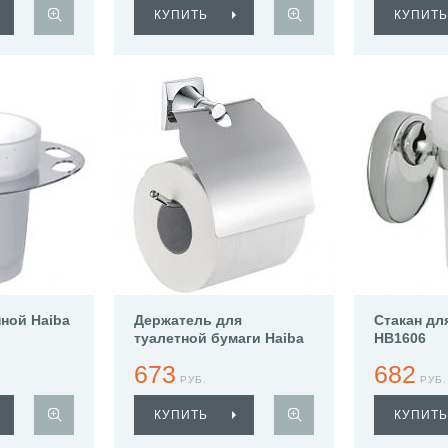
КУПИТЬ
КУПИТЬ
нной Haiba
Держатель для
Стакан дл
туалетной бумаги Haiba
HB1606
HB8503
673
682
РУБ.
РУБ.
КУПИТЬ
КУПИТЬ