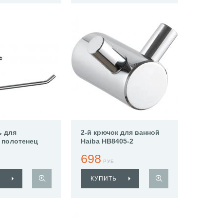
ь для
2-й крючок для ванной
 полотенец
Haiba HB8405-2
503-2
698
РУБ.
КУПИТЬ