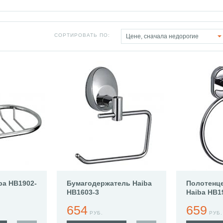
СОРТИРОВАТЬ ПО:
Цене, сначала недорогие
ba HB1902-
Бумагодержатель Haiba
Полотенц
HB1603-3
Haiba HB1
654
659
РУБ.
РУБ.