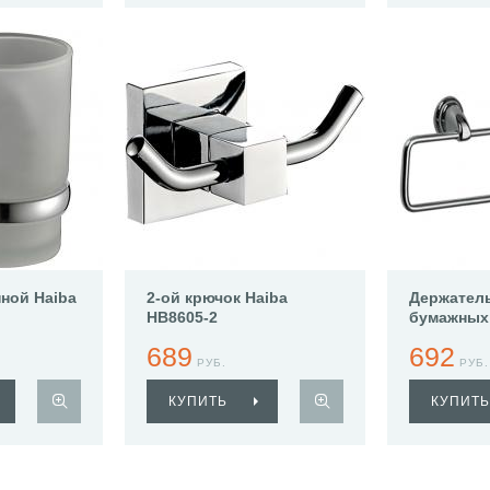
нной Haiba
2-ой крючок Haiba
Держател
HB8605-2
бумажных
Haiba HB1
689
692
РУБ.
РУБ.
КУПИТЬ
КУПИТЬ