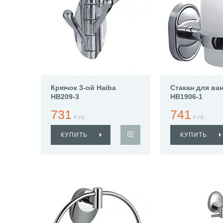
Крючок 3-ой Haiba
Стакан для ва
HB209-3
HB1906-1
731
741
РУБ.
РУБ.
КУПИТЬ
КУПИТЬ