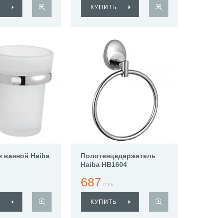
КУПИТЬ
я ванной Haiba
Полотенцедержатель
Haiba HB1604
687
РУБ.
КУПИТЬ