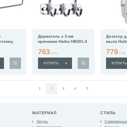
я
Держатель с 3-мя
Дозатор д
отенец
крючками Haiba HB201-3
мыла Haib
2
763
779
РУБ.
РУБ.
КУПИТЬ
КУПИТЬ
1
2
3
4
5
МАТЕРИАЛ
СТИЛЬ
Латунь
Современны