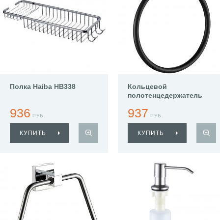
Полка Haiba HB338
Кольцевой
полотенцедержатель
Haiba HB8704
936
937
РУБ.
РУБ.
КУПИТЬ
КУПИТЬ