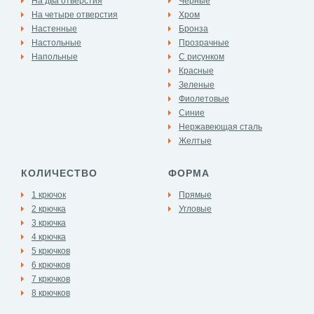
На два отверстия
Черные
На четыре отверстия
Хром
Настенные
Бронза
Настольные
Прозрачные
Напольные
С рисунком
Красные
Зеленые
Фиолетовые
Синие
Нержавеющая сталь
Желтые
КОЛИЧЕСТВО
ФОРМА
1 крючок
Прямые
2 крючка
Угловые
3 крючка
4 крючка
5 крючков
6 крючков
7 крючков
8 крючков