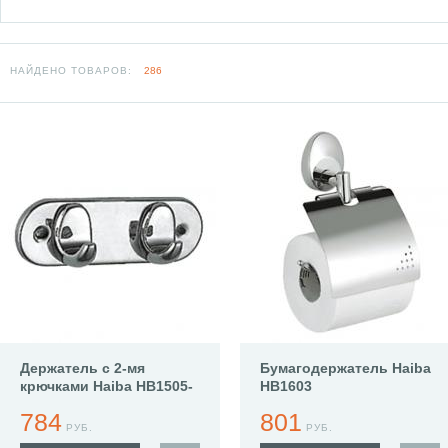
НАЙДЕНО ТОВАРОВ:
286
Держатель с 2-мя
Бумагодержатель Haiba
крючками Haiba HB1505-
HB1603
2
784
801
РУБ.
РУБ.